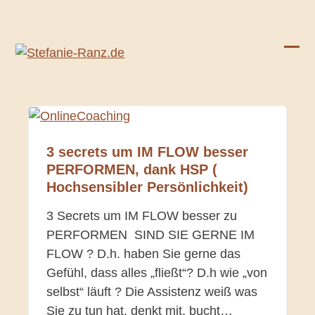
Skip
to
content
Ope
Clos
mobi
mobi
men
men
3 secrets um IM FLOW besser
PERFORMEN, dank HSP (
Hochsensibler Persönlichkeit)
3 Secrets um IM FLOW besser zu
PERFORMEN SIND SIE GERNE IM
FLOW ? D.h. haben Sie gerne das
Gefühl, dass alles „fließt“? D.h wie „von
selbst“ läuft ? Die Assistenz weiß was
Sie zu tun hat, denkt mit, bucht…