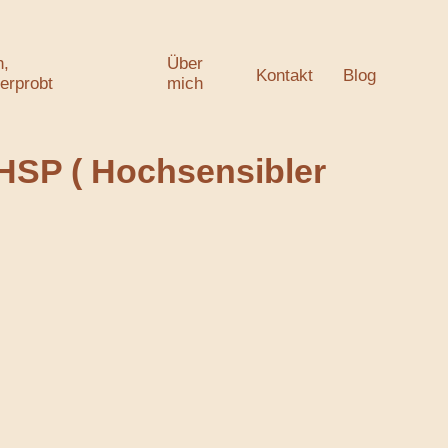
h,
Über
Kontakt
Blog
 erprobt
mich
SP ( Hochsensibler