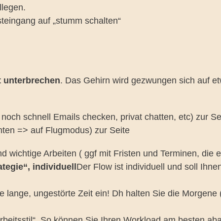
llegen.
teingang auf „stumm schalten“
it unterbrechen
. Das Gehirn wird gezwungen sich auf 
och schnell Emails checken, privat chatten, etc) zur Se
ten => auf Flugmodus) zur Seite
d wichtige Arbeiten ( ggf mit Fristen und Terminen, die e
tegie“, individuell
Der Flow ist individuell und soll Ihn
e lange, ungestörte Zeit ein! Dh halten Sie die Morgen
Arbeitsstil“. So können Sie Ihren Workload am besten aba