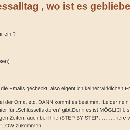
ssalltag , wo ist es geblieb
r ein ?
sen)
die Emails gecheckt, also eigentlich keiner wirklichen E
bei der Oma, etc, DANN kommt es bestimmt !Leider nein
hier für „Schlüsselfaktoren“ gibt.Denn es ist MÖGLICH
n Zeiten, auch bei IhnenSTEP BY STEP……….here we g
 FLOW zukommen,