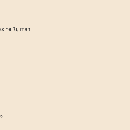
ss heißt, man
h?