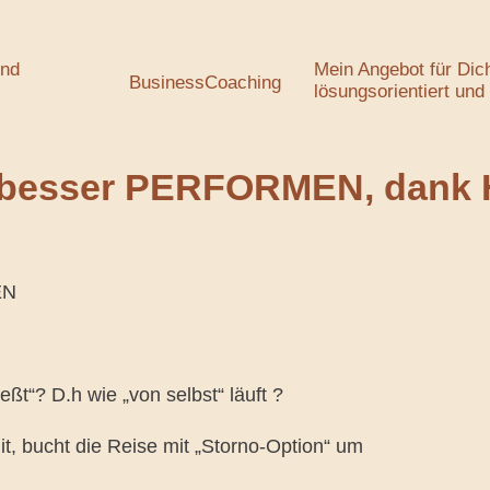
und
Mein Angebot für Dic
BusinessCoaching
lösungsorientiert und
 besser PERFORMEN, dank H
EN
eßt“? D.h wie „von selbst“ läuft ?
it, bucht die Reise mit „Storno-Option“ um