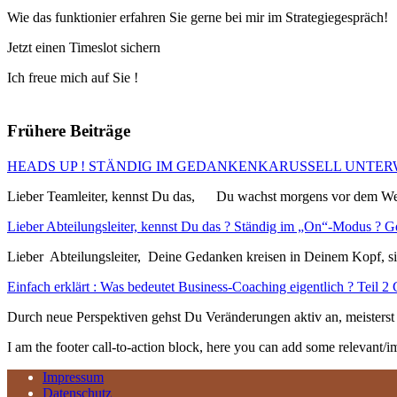
Wie das funktionier erfahren Sie gerne bei mir im Strategiegespräch!
Jetzt einen Timeslot sichern
Ich freue mich auf Sie !
Frühere Beiträge
HEADS UP ! STÄNDIG IM GEDANKENKARUSSELL UNTERWEGS – da
Lieber Teamleiter, kennst Du das, Du wachst morgens vor dem W
Lieber Abteilungsleiter, kennst Du das ? Ständig im „On“-Modus ? Ge
Lieber Abteilungsleiter, Deine Gedanken kreisen in Deinem Kopf,
Einfach erklärt : Was bedeutet Business-Coaching eigentlich ? Teil 2 
Durch neue Perspektiven gehst Du Veränderungen aktiv an, meisterst 
I am the footer call-to-action block, here you can add some relevant/
Impressum
Datenschutz