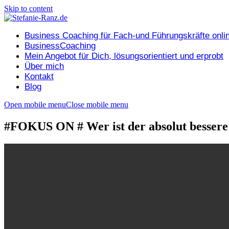
Skip to content
Business Coaching für Fach-und Führungskräfte onli
BusinessCoaching
Mein Angebot für Dich, lösungsorientiert und erprobt
Über mich
Kontakt
Blog
Open mobile menu
Close mobile menu
#FOKUS ON # Wer ist der absolut bessere u