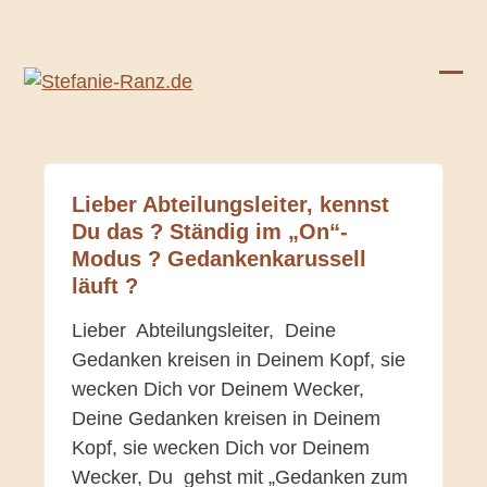
Skip
to
content
Ope
Clos
mobi
mobi
men
men
Lieber Abteilungsleiter, kennst
Du das ? Ständig im „On“-
Modus ? Gedankenkarussell
läuft ?
Lieber Abteilungsleiter, Deine
Gedanken kreisen in Deinem Kopf, sie
wecken Dich vor Deinem Wecker,
Deine Gedanken kreisen in Deinem
Kopf, sie wecken Dich vor Deinem
Wecker, Du gehst mit „Gedanken zum