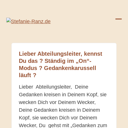
Skip
to
content
Ope
Clos
mobi
mobi
men
men
Lieber Abteilungsleiter, kennst
Du das ? Ständig im „On“-
Modus ? Gedankenkarussell
läuft ?
Lieber Abteilungsleiter, Deine
Gedanken kreisen in Deinem Kopf, sie
wecken Dich vor Deinem Wecker,
Deine Gedanken kreisen in Deinem
Kopf, sie wecken Dich vor Deinem
Wecker, Du gehst mit „Gedanken zum