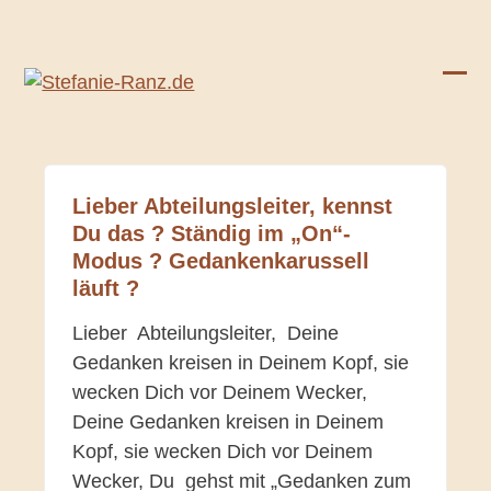
Skip
to
content
Ope
Clos
mobi
mobi
men
men
Lieber Abteilungsleiter, kennst
Du das ? Ständig im „On“-
Modus ? Gedankenkarussell
läuft ?
Lieber Abteilungsleiter, Deine
Gedanken kreisen in Deinem Kopf, sie
wecken Dich vor Deinem Wecker,
Deine Gedanken kreisen in Deinem
Kopf, sie wecken Dich vor Deinem
Wecker, Du gehst mit „Gedanken zum